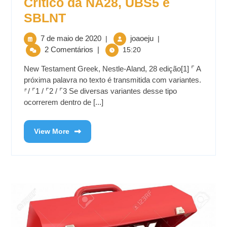
Crítico da NA28, UBS5 e
SBLNT
7 de maio de 2020
joaoeju
|
|
2 Comentários
|
15:20
New Testament Greek, Nestle-Aland, 28 edição[1] ⌜ A
próxima palavra no texto é transmitida com variantes.
⸁/ ⌜1 / ⌜2 / ⌜3 Se diversas variantes desse tipo
ocorrerem dentro de [...]
View More