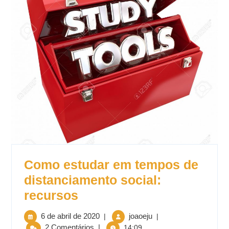
Como estudar em tempos de
distanciamento social:
recursos
6 de abril de 2020
joaoeju
|
|
2 Comentários
|
14:09