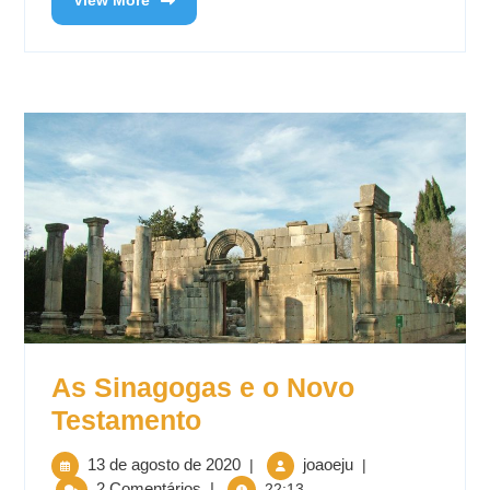
As Sinagogas e o Novo
Testamento
13 de agosto de 2020
joaoeju
|
|
2 Comentários
|
22:13