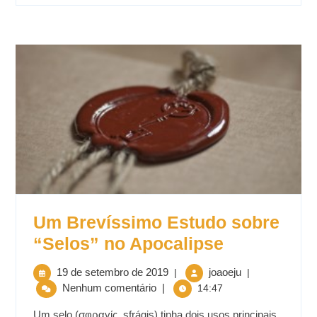
Um Brevíssimo Estudo sobre
“Selos” no Apocalipse
19 de setembro de 2019
joaoeju
|
|
Nenhum comentário
|
14:47
Um selo (σφραγίς, sfrágis) tinha dois usos principais