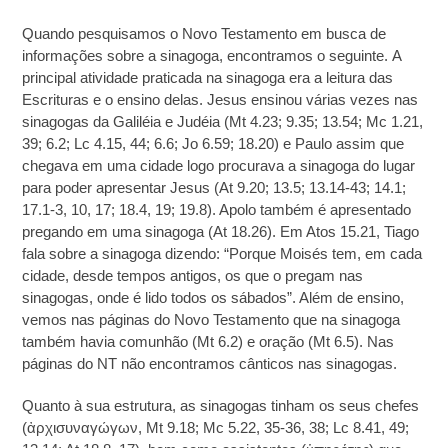
Quando pesquisamos o Novo Testamento em busca de
informações sobre a sinagoga, encontramos o seguinte. A
principal atividade praticada na sinagoga era a leitura das
Escrituras e o ensino delas. Jesus ensinou várias vezes nas
sinagogas da Galiléia e Judéia (Mt 4.23; 9.35; 13.54; Mc 1.21,
39; 6.2; Lc 4.15, 44; 6.6; Jo 6.59; 18.20) e Paulo assim que
chegava em uma cidade logo procurava a sinagoga do lugar
para poder apresentar Jesus (At 9.20; 13.5; 13.14-43; 14.1;
17.1-3, 10, 17; 18.4, 19; 19.8). Apolo também é apresentado
pregando em uma sinagoga (At 18.26). Em Atos 15.21, Tiago
fala sobre a sinagoga dizendo: “Porque Moisés tem, em cada
cidade, desde tempos antigos, os que o pregam nas
sinagogas, onde é lido todos os sábados”. Além de ensino,
vemos nas páginas do Novo Testamento que na sinagoga
também havia comunhão (Mt 6.2) e oração (Mt 6.5). Nas
páginas do NT não encontramos cânticos nas sinagogas.
Quanto à sua estrutura, as sinagogas tinham os seus chefes
(ἀρχισυναγώγων, Mt 9.18; Mc 5.22, 35-36, 38; Lc 8.41, 49;