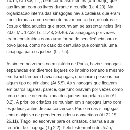
13.14; At 18.8, 17), bem como assistentes (ὑπηρέτης) que
auxiliavam com os livros durante a reunião (Lc 4.20). Na
organização interna das sinagogas havia cadeiras que eram
consideradas como sendo de maior honra do que outras e
Jesus critica aqueles que procuravam se assentar nelas (Mt
23.6; Mc 12.39; Lc 11.43; 20.46). As sinagogas por vezes
eram construídas como uma forma de beneficência para o
povo judeu, como no caso do centurião que construiu uma
sinagoga para os judeus (Lc 7.5).
Assim como vemos no ministério de Paulo, havia sinagogas
espalhadas em diversos lugares do império romano e mesmo
em Israel também havia sinagogas, que uniam pessoas por
algum tipo de afinidade (At 6.9). As sinagogas que ficavam
em outros lugares, parece, que funcionavam por vezes como
uma espécie de embaixada dos judeus naquela região (At
9.2). À priori os cristãos se reuniam em sinagogas junto com
os judeus, antes de sua conversão, Paulo ia nas sinagogas
com o objetivo de prender os judeus convertidos (At 22.19;
26.11). Tiago, ao escrever para os cristãos, chama a sua
reunião de sinagoga (Tg 2.2). Pelo testemunho de João,