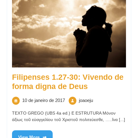
Filipenses 1.27-30: Vivendo de
forma digna de Deus
10 de janeiro de 2017
joaoeju
TEXTO GREGO (UBS 4a ed.) E ESTRUTURA Μόνον
ἀξίως τοῦ εὐαγγελίου τοῦ Χριστοῦ πολιτεύεσθε, …..ἵνα [...]
View More