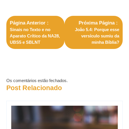
Página Anterior
Próxima Página
Sinais no Texto e no
João 5.4: Porque esse
Aparato Crítico da NA28,
versículo sumiu da
UBS5 e SBLNT
minha Bíblia?
Os comentários estão fechados.
Post Relacionado