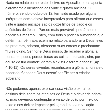
Nada no relato ou no resto do livro do Apocalipse nos aponta
claramente a identidade dos vinte e quatro anciãos. O
número, sendo o dobro de 12, tem sido usado por alguns
intérpretes como chave interpretativa para afirmar que esses
vinte e quatro anciãos são os doze filhos de Jacó e os
apóstolos de Jesus. Parece mais provável que são seres
angelicais mesmo. Estes, com todo o poder a autoridade que
detém, também aparecem no relato para adorar a Deus: eles
se prostram, adoram, oferecem suas coroas e proclamam:
“Tu és digno, Senhor e Deus nosso, de receber a glória, a
honra e o poder, porque todas as coisas tu criaste, sim, por
causa da tua vontade vieram a existir e foram criadas” (Ap
4.10-11). Os seres viventes reconhecem a glória, a honra e o
poder do ‘Senhor e Deus nosso’ por Ele ser o criador
soberano.
Não podemos apenas explicar essa visão e extrair os
ensinos dela sobre os atributos de Deus e o dever de adorá-
lo, mas devemos contemplar a visão de João por meio do
texto e nos deixar impactar pela grandeza da revelação