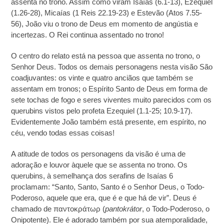
assenta no trono. Assim como viram Isaías (6.1-13), Ezequiel
(1.26-28), Micaías (1 Reis 22.19-23) e Estevão (Atos 7.55-
56), João viu o trono de Deus em momento de angústia e
incertezas. O Rei continua assentado no trono!
O centro do relato está na pessoa que assenta no trono, o
Senhor Deus. Todos os demais personagens nesta visão São
coadjuvantes: os vinte e quatro anciãos que também se
assentam em tronos; o Espírito Santo de Deus em forma de
sete tochas de fogo e seres viventes muito parecidos com os
querubins vistos pelo profeta Ezequiel (1.1-25; 10.9-17).
Evidentemente João também está presente, em espírito, no
céu, vendo todas essas coisas!
A atitude de todos os personagens da visão é uma de
adoração e louvor àquele que se assenta no trono. Os
querubins, à semelhança dos serafins de Isaías 6
proclamam: “Santo, Santo, Santo é o Senhor Deus, o Todo-
Poderoso, aquele que era, que é e que há de vir”. Deus é
chamado de παντοκράτωρ (
pantokrátor
, o Todo-Poderoso, o
Onipotente). Ele é adorado também por sua atemporalidade,