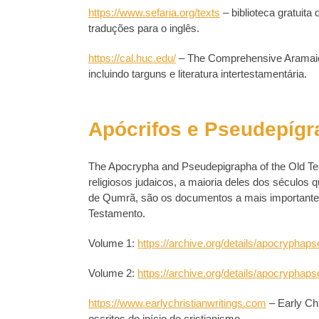
https://www.sefaria.org/texts
– biblioteca gratuit
traduções para o inglês.
https://cal.huc.edu/
– The Comprehensive Aramaic 
incluindo targuns e literatura intertestamentária.
Apócrifos e Pseudepígr
The Apocrypha and Pseudepigrapha of the Old Tes
religiosos judaicos, a maioria deles dos sécul
de Qumrã, são os documentos a mais importantes p
Testamento.
Volume 1:
https://archive.org/details/apocryphap
Volume 2:
https://archive.org/details/apocryphap
https://www.earlychristianwritings.com
– Early Chr
escritos do início do cristianismo.