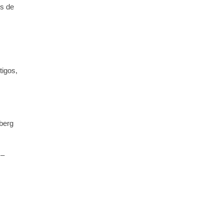
s de
.
tigos,
berg
 –