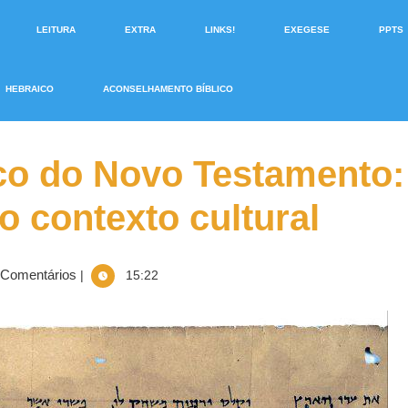
LEITURA
EXTRA
LINKS!
EXEGESE
PPTS
HEBRAICO
ACONSELHAMENTO BÍBLICO
o do Novo Testamento:
 contexto cultural
Comentários
|
15:22