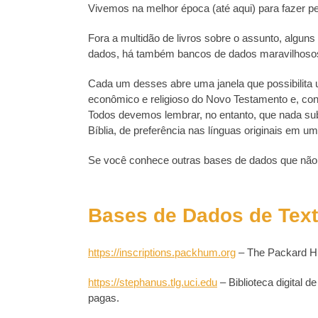
Vivemos na melhor época (até aqui) para fazer p
Fora a multidão de livros sobre o assunto, algun
dados, há também bancos de dados maravilhosos 
Cada um desses abre uma janela que possibilita u
econômico e religioso do Novo Testamento e, co
Todos devemos lembrar, no entanto, que nada subst
Bíblia, de preferência nas línguas originais em u
Se você conhece outras bases de dados que não e
Bases de Dados de Tex
https://inscriptions.packhum.org
– The Packard Hum
https://stephanus.tlg.uci.edu
– Biblioteca digital d
pagas.