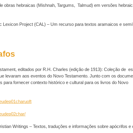
a de obras hebraicas (Mishnah, Targums, Talmud) em versões hebraic
Lexicon Project (CAL) – Um recurso para textos aramaicos e semít
afos
tament, editados por R.H. Charles (edição de 1913): Coleção de
es
os que levaram aos eventos do Novo Testamento. Junto com os docum
ara fornecer contexto histórico e cultural para os livros do Novo
seudep01charuoft
seudep02char/
istian Writings – Textos, traduções e informações sobre apócrifos e 