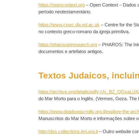
https://opencontext.org
– Open Context – Dados ar
período neotestamentário.
https://www.cswc.div.ed.ac.uk
– Centre for the S
no contexto greco-romano da igreja primitiva.
https://pharosartresearch.org
– PHAROS: The Inte
documentos e artefatos antigos.
Textos Judaicos, inclu
https://archive.org/details/pdfy-Uy_BZ_QGsaLiJ
do Mar Morto para o Inglês. (Vermes, Geza. The D
https://www.deadseascrolls.org.il/explore-the-arc
Manuscritos do Mar Morto e informações sobre o
http://dss.collections.imj.org.il
– Outro website com