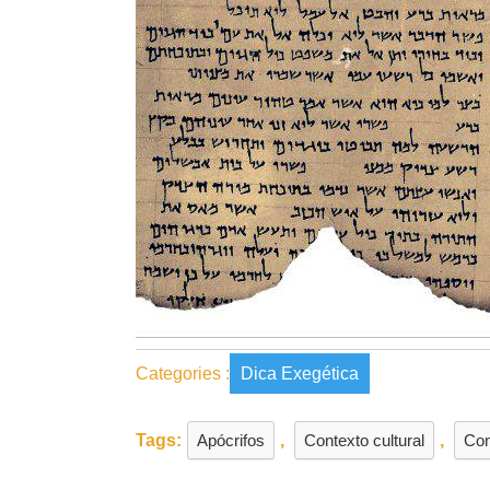
Categories :
Dica Exegética
Tags:
Apócrifos
,
Contexto cultural
,
Con