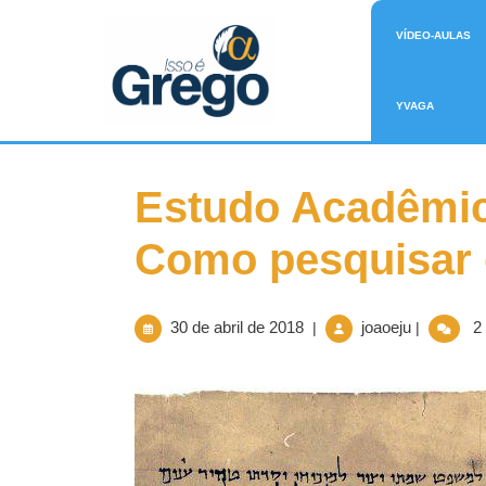
VÍDEO-AULAS
YVAGA
Estudo Acadêmic
Como pesquisar o
30 de abril de 2018
joaoeju
2 
|
|