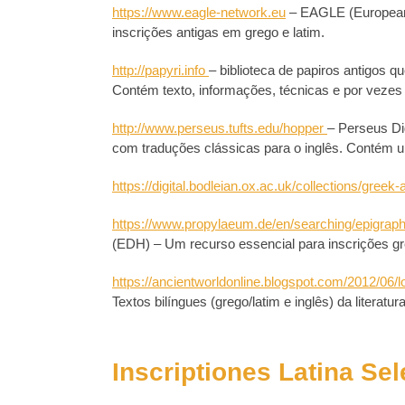
https://www.eagle-network.eu
– EAGLE (Europeana
inscrições antigas em grego e latim.
http://papyri.info
– biblioteca de papiros antigos 
Contém texto, informações, técnicas e por vezes 
http://www.perseus.tufts.edu/hopper
– Perseus Dig
com traduções clássicas para o inglês. Contém u
https://digital.bodleian.ox.ac.uk/collections/greek-
https://www.propylaeum.de/en/searching/epigraph
(EDH) – Um recurso essencial para inscrições 
https://ancientworldonline.blogspot.com/2012/06/l
Textos bilíngues (grego/latim e inglês) da literatur
Inscriptiones Latina Sel