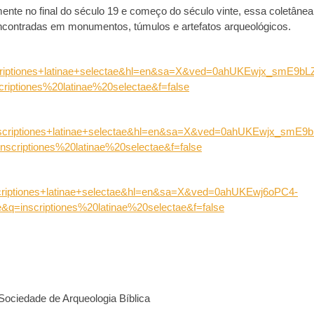
lmente no final do século 19 e começo do século vinte, essa coletânea
 encontradas em monumentos, túmulos e artefatos arqueológicos.
criptiones+latinae+selectae&hl=en&sa=X&ved=0ahUKEwjx_smE9b
tiones%20latinae%20selectae&f=false
scriptiones+latinae+selectae&hl=en&sa=X&ved=0ahUKEwjx_smE9
iptiones%20latinae%20selectae&f=false
criptiones+latinae+selectae&hl=en&sa=X&ved=0ahUKEwj6oPC4-
nscriptiones%20latinae%20selectae&f=false
Sociedade de Arqueologia Bíblica