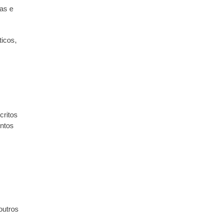
as e
icos,
critos
entos
outros