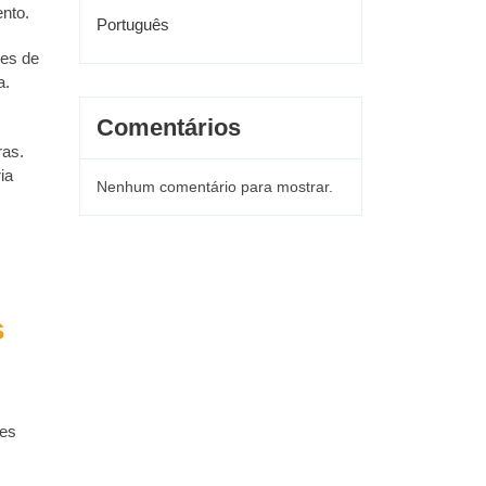
nto.
Português
ses de
a.
Comentários
ras.
ia
Nenhum comentário para mostrar.
s
ões