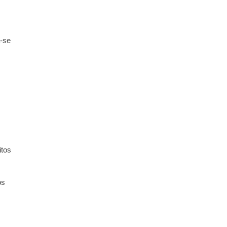
a-se
itos
os