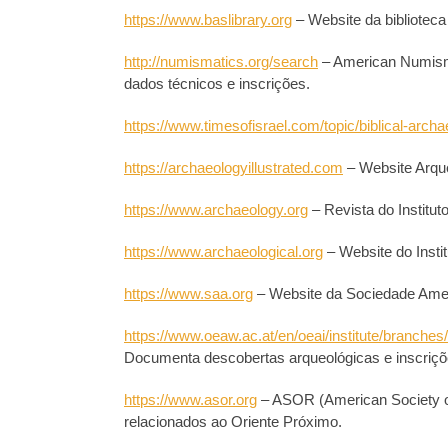
https://www.baslibrary.org
– Website da biblioteca
http://numismatics.org/search
– American Numism
dados técnicos e inscrições.
https://www.timesofisrael.com/topic/biblical-arch
https://archaeologyillustrated.com
– Website Arque
https://www.archaeology.org
– Revista do Institu
https://www.archaeological.org
– Website do Insti
https://www.saa.org
– Website da Sociedade Amer
https://www.oeaw.ac.at/en/oeai/institute/branche
Documenta descobertas arqueológicas e inscriç
https://www.asor.org
– ASOR (American Society o
relacionados ao Oriente Próximo.