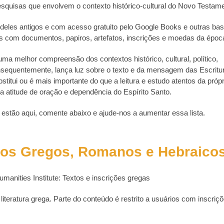
esquisas que envolvem o contexto histórico-cultural do Novo Testame
s deles antigos e com acesso gratuito pelo Google Books e outras ba
com documentos, papiros, artefatos, inscrições e moedas da époc
ma melhor compreensão dos contextos histórico, cultural, político,
nsequentemente, lança luz sobre o texto e da mensagem das Escritu
itui ou é mais importante do que a leitura e estudo atentos da própr
ma atitude de oração e dependência do Espírito Santo.
stão aqui, comente abaixo e ajude-nos a aumentar essa lista.
tos Gregos, Romanos e Hebraico
anities Institute: Textos e inscrições gregas
e literatura grega. Parte do conteúdo é restrito a usuários com inscriç