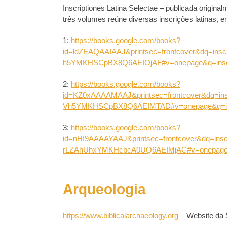
Inscriptiones Latina Selectae – publicada origina
três volumes reúne diversas inscrições latinas,
1:
https://books.google.com/books?
id=ldZEAQAAIAAJ&printsec=frontcover&dq=ins
h5YMKHSCpBX8Q6AEIOjAF#v=onepage&q=inscrip
2:
https://books.google.com/books?
id=KZ0xAAAAMAAJ&printsec=frontcover&dq=in
Vh5YMKHSCpBX8Q6AEIMTAD#v=onepage&q=inscr
3:
https://books.google.com/books?
id=nHI9AAAAYAAJ&printsec=frontcover&dq=ins
rLZAhUhxYMKHcbcA0UQ6AEIMjAC#v=onepage&q=i
Arqueologia
https://www.biblicalarchaeology.org
– Website da 