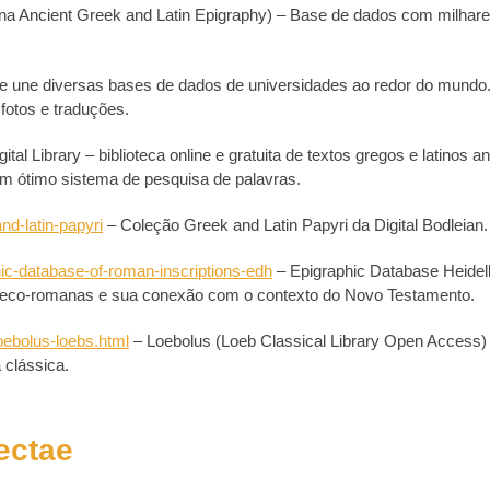
 Ancient Greek and Latin Epigraphy) – Base de dados com milhare
que une diversas bases de dados de universidades ao redor do mundo
fotos e traduções.
ital Library – biblioteca online e gratuita de textos gregos e latinos an
m ótimo sistema de pesquisa de palavras.
and-latin-papyri
– Coleção Greek and Latin Papyri da Digital Bodleian.
ic-database-of-roman-inscriptions-edh
– Epigraphic Database Heidel
greco-romanas e sua conexão com o contexto do Novo Testamento.
oebolus-loebs.html
– Loebolus (Loeb Classical Library Open Access)
a clássica.
ectae