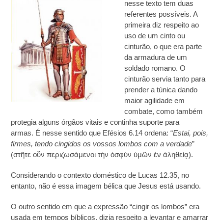
nesse texto tem duas
referentes possíveis. A
primeira diz respeito ao
uso de um cinto ou
cinturão, o que era parte
da armadura de um
soldado romano. O
cinturão servia tanto para
prender a túnica dando
maior agilidade em
combate, como também
protegia alguns órgãos vitais e continha suporte para
armas. É nesse sentido que Efésios 6.14 ordena: “
Estai, pois,
firmes, tendo cingidos os vossos lombos com a verdade
”
(στῆτε οὖν περιζωσάμενοι τὴν ὀσφὺν ὑμῶν ἐν ἀληθείᾳ).
Considerando o contexto doméstico de Lucas 12.35, no
entanto, não é essa imagem bélica que Jesus está usando.
O outro sentido em que a expressão “cingir os lombos” era
usada em tempos bíblicos, dizia respeito a levantar e amarrar