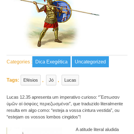
Categories :
Dica Exegética
Uncategorized
Tags:
Efésios
,
Jó
,
Lucas
Lucas 12.35 apresenta um imperativo curioso: “Ἔστωσαν
ὑμῶν αἱ ὀσφύες περιεζωσμέναι”, que traduzido literalmente
resulta em algo como: “esteja a vossa cintura vestida”, ou
“estejam os vossos lombos cingidos”!
A atitude literal aludida