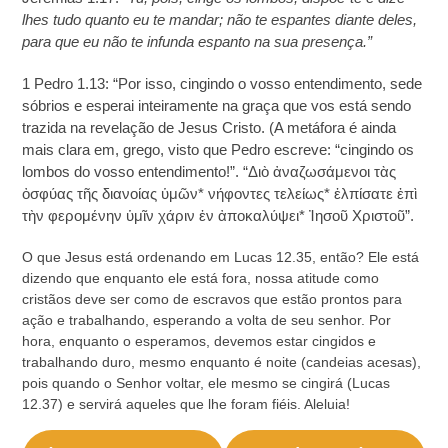
lhes tudo quanto eu te mandar; não te espantes diante deles,
para que eu não te infunda espanto na sua presença.”
1 Pedro 1.13: “Por isso, cingindo o vosso entendimento, sede
sóbrios e esperai inteiramente na graça que vos está sendo
trazida na revelação de Jesus Cristo. (A metáfora é ainda
mais clara em, grego, visto que Pedro escreve: “cingindo os
lombos do vosso entendimento!”. “Διὸ ἀναζωσάμενοι τὰς
ὀσφύας τῆς διανοίας ὑμῶν* νήφοντες τελείως* ἐλπίσατε ἐπὶ
τὴν φερομένην ὑμῖν χάριν ἐν ἀποκαλύψει* Ἰησοῦ Χριστοῦ”.
O que Jesus está ordenando em Lucas 12.35, então? Ele está
dizendo que enquanto ele está fora, nossa atitude como
cristãos deve ser como de escravos que estão prontos para
ação e trabalhando, esperando a volta de seu senhor. Por
hora, enquanto o esperamos, devemos estar cingidos e
trabalhando duro, mesmo enquanto é noite (candeias acesas),
pois quando o Senhor voltar, ele mesmo se cingirá (Lucas
12.37) e servirá aqueles que lhe foram fiéis. Aleluia!