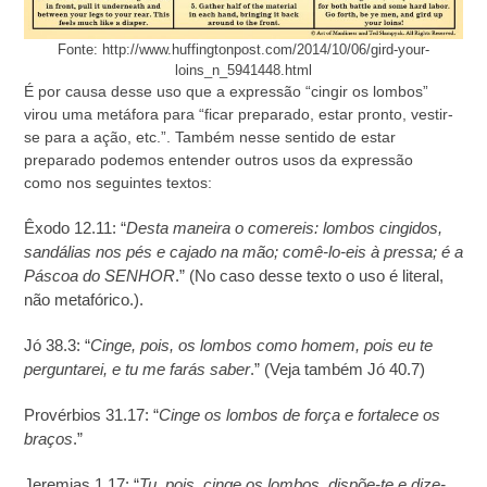
Fonte: http://www.huffingtonpost.com/2014/10/06/gird-your-
loins_n_5941448.html
É por causa desse uso que a expressão “cingir os lombos”
virou uma metáfora para “ficar preparado, estar pronto, vestir-
se para a ação, etc.”. Também nesse sentido de estar
preparado podemos entender outros usos da expressão
como nos seguintes textos:
Êxodo 12.11: “
Desta maneira o comereis: lombos cingidos,
sandálias nos pés e cajado na mão; comê-lo-eis à pressa; é a
Páscoa do SENHOR
.” (No caso desse texto o uso é literal,
não metafórico.).
Jó 38.3: “
Cinge, pois, os lombos como homem, pois eu te
perguntarei, e tu me farás saber
.” (Veja também Jó 40.7)
Provérbios 31.17: “
Cinge os lombos de força e fortalece os
braços
.”
Jeremias 1.17: “
Tu, pois, cinge os lombos, dispõe-te e dize-