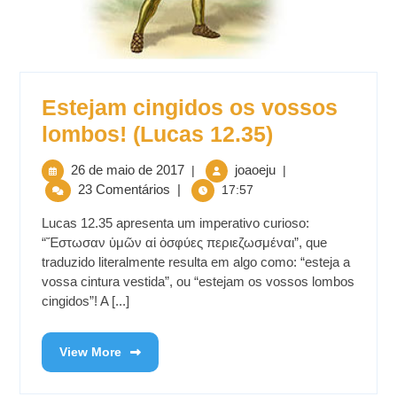
Estejam cingidos os vossos
lombos! (Lucas 12.35)
26 de maio de 2017
joaoeju
|
|
23 Comentários
|
17:57
Lucas 12.35 apresenta um imperativo curioso:
“Ἔστωσαν ὑμῶν αἱ ὀσφύες περιεζωσμέναι”, que
traduzido literalmente resulta em algo como: “esteja a
vossa cintura vestida”, ou “estejam os vossos lombos
cingidos”! A [...]
View More