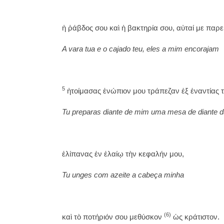
ἡ ῥάβδος σου καὶ ἡ βακτηρία σου, αὐταί με παρ
A vara tua e o cajado teu, eles a mim encorajam
5
ἡτοίμασας ἐνώπιον μου τράπεζαν ἐξ ἐναντίας 
Tu preparas diante de mim uma mesa de diante d
ἐλίπανας ἐν ἐλαίῳ τὴν κεφαλήν μου,
Tu unges com azeite a cabeça minha
(6)
καὶ τὸ ποτήριόν σου μεθύσκον
ὡς κράτιστον.