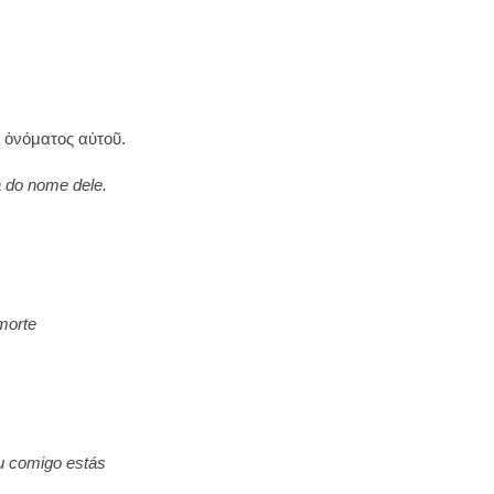
ῦ ὀνόματος αὐτοῦ.
a do nome dele.
morte
u comigo estás