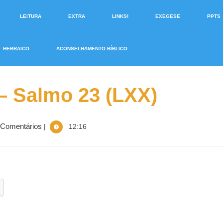
LEITURA
EXTRA
LINKS!
EXEGESE
PPTS
HEBRAICO
ACONSELHAMENTO BÍBLICO
 – Salmo 23 (LXX)
Comentários
|
12:16