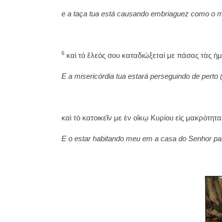
e a taça tua está causando embriaguez como o m
6
καὶ τὸ ἔλεός σου καταδιώξεταί με πάσας τὰς ἡμ
E a misericórdia tua estará perseguindo de perto
καὶ τὸ κατοικεῖν με ἐν οἴκῳ Κυρίου εἰς μακρότητ
E o estar habitando meu em a casa do Senhor pa