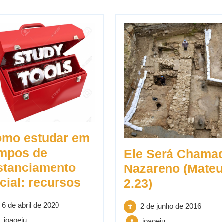
mo estudar em
mpos de
Ele Será Chama
stanciamento
Nazareno (Mate
cial: recursos
2.23)
6 de abril de 2020
2 de junho de 2016
joaoeju
joaoeju