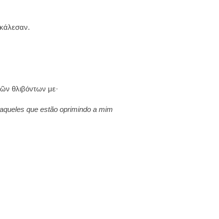
εκάλεσαν.
τῶν θλιβόντων με·
aqueles que estão oprimindo a mim