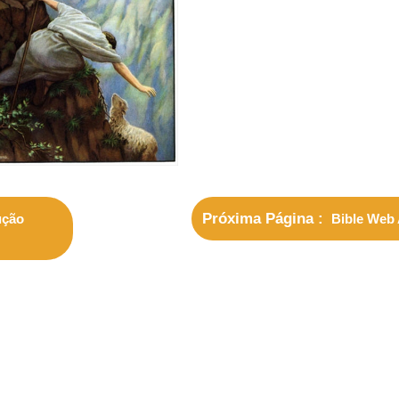
Próxima Página
ução
Bible Web