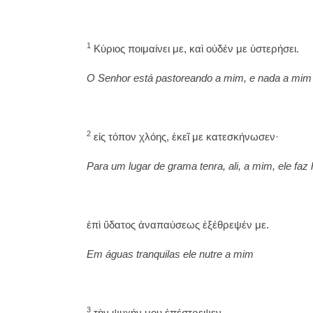
1
Κύριος ποιμαίνει με, καὶ οὐδέν με ὑστερήσει.
O Senhor está pastoreando a mim, e nada a mim f
2
εἰς τόπον χλόης, ἐκεῖ με κατεσκήνωσεν·
Para um lugar de grama tenra, ali, a mim, ele faz 
ἐπὶ ὕδατος ἀναπαύσεως ἐξέθρεψέν με.
Em águas tranquilas ele nutre a mim
3
τὴν ψυχήν μου ἐπέστρεψεν.