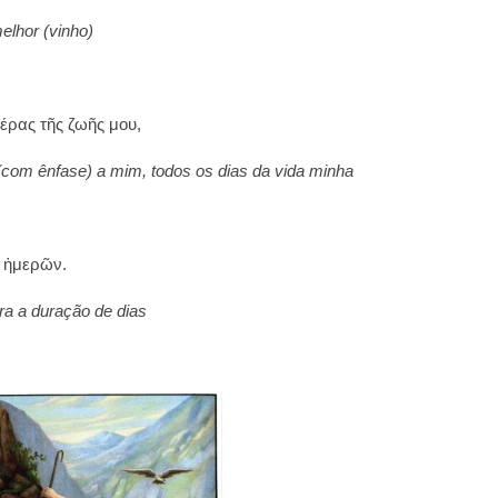
elhor (vinho)
έρας τῆς ζωῆς μου,
 (com ênfase) a mim, todos os dias da vida minha
α ἡμερῶν.
ra a duração de dias