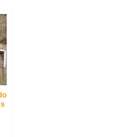
do
us