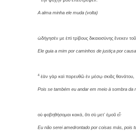
A alma minha ele muda (volta)
ὡδήγησέν με ἐπὶ τρίβους δικαιοσύνης ἕνεκεν το
Ele guia a mim por caminhos de justiça por caus
4
ἐὰν γὰρ καὶ πορευθῶ ἐν μέσῳ σκιᾶς θανάτου,
Pois se também eu andar em meio à sombra da 
οὐ φοβηθήσομαι κακά, ὅτι σὺ μετʼ ἐμοῦ εἶ·
Eu não serei amedrontado por coisas más, pois t