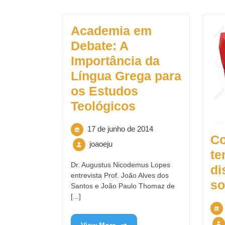
Academia em
Debate: A
Importância da
Língua Grega para
os Estudos
Teológicos
17 de junho de 2014
Co
joaoeju
te
Dr. Augustus Nicodemus Lopes
di
entrevista Prof. João Alves dos
so
Santos e João Paulo Thomaz de
[...]
View More