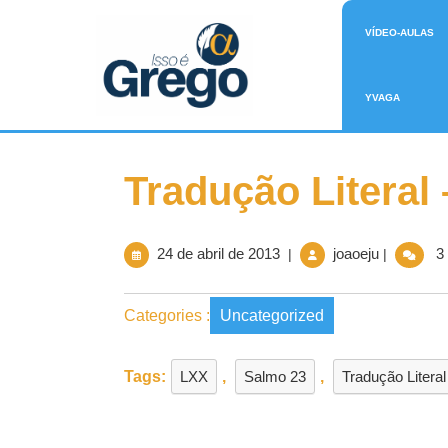
VÍDEO-AULAS
YVAGA
Tradução Literal
24 de abril de 2013
joaoeju
3 
|
|
Categories :
Uncategorized
Tags:
LXX
,
Salmo 23
,
Tradução Literal