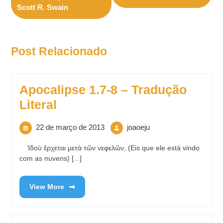
Scott R. Swain
Post Relacionado
Apocalipse 1.7-8 – Tradução
Literal
22 de março de 2013
joaoeju
Ἰδοὺ ἔρχεται μετὰ τῶν νεφελῶν, (Eis que ele está vindo
com as nuvens) [...]
View More