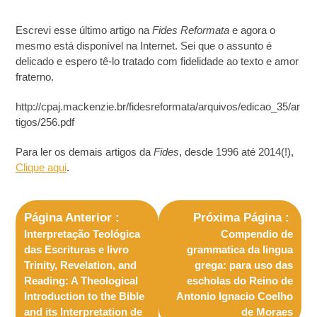
Escrevi esse último artigo na
Fides Reformata
e agora o
mesmo está disponível na Internet. Sei que o assunto é
delicado e espero tê-lo tratado com fidelidade ao texto e amor
fraterno.
http://cpaj.mackenzie.br/fidesreformata/arquivos/edicao_35/ar
tigos/256.pdf
Para ler os demais artigos da
Fides
, desde 1996 até 2014(!),
Clique aqui
.
Página Anterior
Próxima Página
Interpretação Teológica
Compendio de
das Escrituras e livro
grammatica da lingua
Trinity, Revelation, and
grega: para uso das
Reading: A Theological
escholas do Reino de
Introduction to the Bible
Antonio Ignacio Coelho
and its Interpretation de
de Moraes