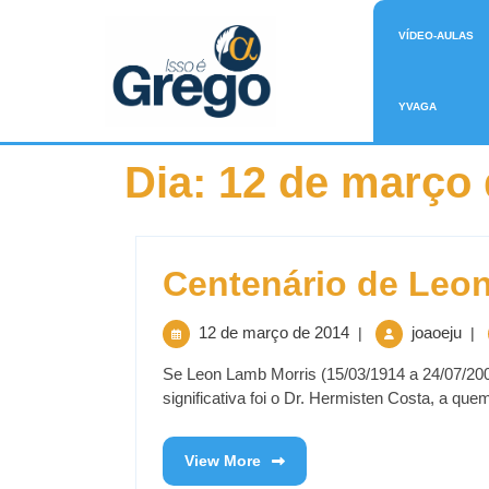
VÍDEO-AULAS
YVAGA
Dia:
12 de março 
Centenário de Leon
12 de março de 2014
joaoeju
|
|
Se Leon Lamb Morris (15/03/1914 a 24/07/200
significativa foi o Dr. Hermisten Costa, a quem
View More