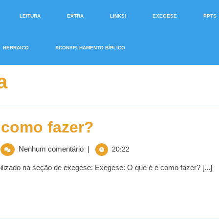
LEITURA
EXTRA
LINKS!
EXEGESE
PPTS
HEBRAICO
ACONSELHAMENTO BÍBLICO
a
 como fazer?
Nenhum comentário
|
20:22
izado na seção de exegese: Exegese: O que é e como fazer? [...]