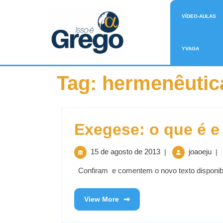
VÍDEO-AULAS
YVAGA
Tag:
hermenêutic
Exegese: o que é e
15 de agosto de 2013
joaoeju
|
|
Confiram e comentem o novo texto disponibil
View More